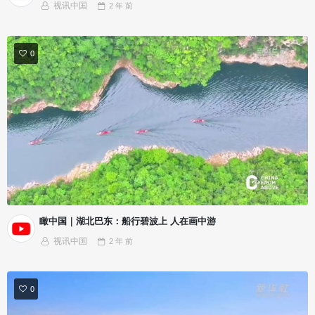
视讯中国
2 年
前
0
瞰中国｜湖北巴东：船行碧波上 人在画中游
视讯中国
2 年
前
0