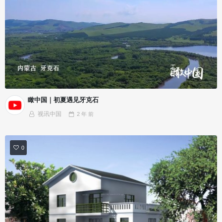
瞰中国｜初夏遇见牙克石
视讯中国
2 年
前
0