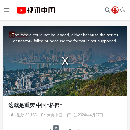
This
is
a
The media could not be loaded, either because the server
modal
window.
or network failed or because the format is not supported.
这就是重庆 中国“桥都”
播放:
32,155
大美中国
在
2024年4月27日
0