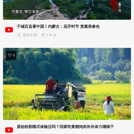
千城百县看中国丨内蒙古：花开时节 赏最美春色
视讯中国
2 年
前
0
原始收割模式体验过吗？回家吃黄精炖肉补补体力继续干