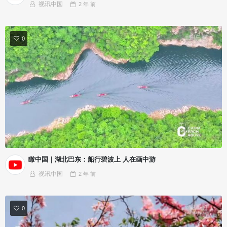
视讯中国
2 年
前
0
瞰中国｜湖北巴东：船行碧波上 人在画中游
视讯中国
2 年
前
0