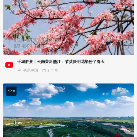
千城胜景丨云南普洱墨江：节荚决明花染粉了春天
视讯中国
2 年
前
0