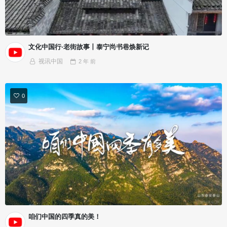
文化中国行·老街故事丨泰宁尚书巷焕新记
视讯中国
2 年
前
0
咱们中国的四季真的美！