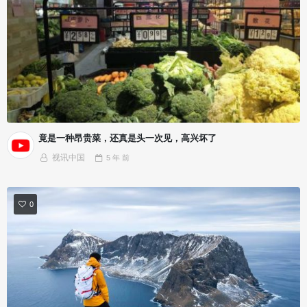
竟是一种昂贵菜，还真是头一次见，高兴坏了
视讯中国
5 年
前
0