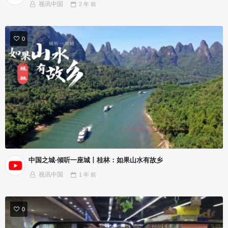
视讯中国
2 年
前
0
中国之城·倾听一座城丨桂林：如果山水有故乡
视讯中国
1 年
前
0