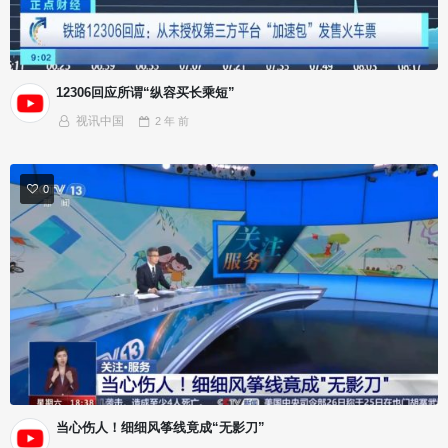
12306回应所谓“纵容买长乘短”
视讯中国
2 年
前
0
当心伤人！细细风筝线竟成“无影刀”