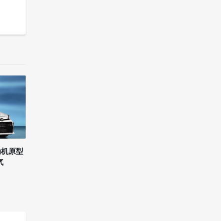
别、
发动机原型
气