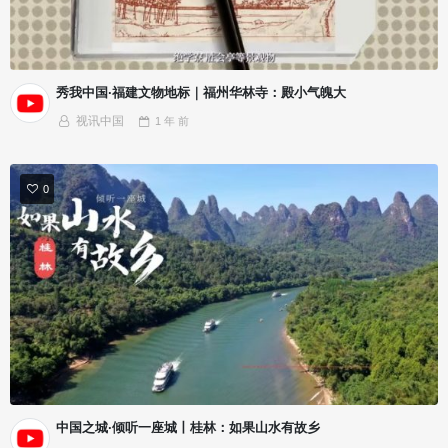
秀我中国·福建文物地标｜福州华林寺：殿小气魄大
视讯中国
1 年
前
0
中国之城·倾听一座城丨桂林：如果山水有故乡