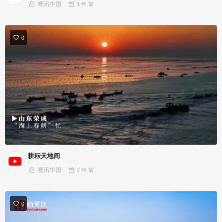
视讯中国
1 年
前
0
耕耘天地间
视讯中国
2 年
前
0