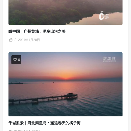
瞰中国｜广州黄埔：尽享山河之美
在
2024年4月28日
0
千城胜景｜河北秦皇岛：邂逅春天的橘子海