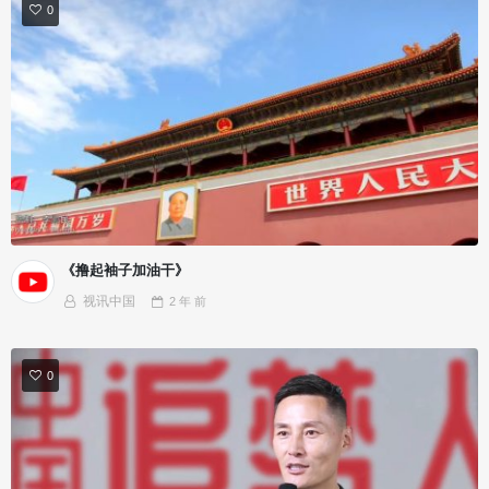
0
《撸起袖子加油干》
视讯中国
2 年
前
0