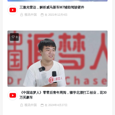
三激光雷达，解析威马新车M7辅助驾驶硬件
视讯中国
在
2021年12月4日
0
《中国追梦人》零零后青年周闯，辍学北漂打工创业，花30
万买豪车
视讯中国
在
2024年4月27日